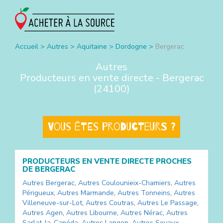
Accueil
>
Autres
>
Aquitaine
>
Dordogne
>
Bergerac
Autres
Producteurs en vente directe -
Bergerac
(
24100
)
Vous êtes producteurs ?
PRODUCTEURS EN VENTE DIRECTE PROCHES
DE
BERGERAC
Autres
Bergerac
,
Autres
Coulounieix-Chamiers
,
Autres
Périgueux
,
Autres
Marmande
,
Autres
Tonneins
,
Autres
Villeneuve-sur-Lot
,
Autres
Coutras
,
Autres
Le Passage
,
Autres
Agen
,
Autres
Libourne
,
Autres
Nérac
,
Autres
Sarlat-la-Canéda
,
Autres
Langon
,
Autres
Soyaux
,