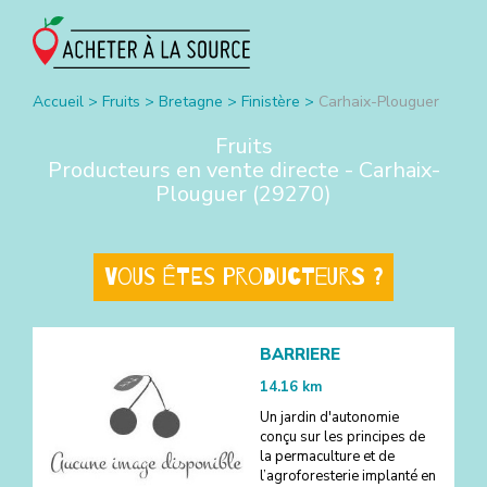
Accueil
>
Fruits
>
Bretagne
>
Finistère
>
Carhaix-Plouguer
Fruits
Producteurs en vente directe -
Carhaix-
Plouguer
(
29270
)
Vous êtes producteurs ?
BARRIERE
14.16
km
Un jardin d'autonomie
conçu sur les principes de
la permaculture et de
l’agroforesterie implanté en