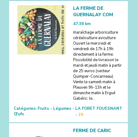
LA FERME DE
GUERNALAY COM
47.38
km
maraîchage arboriculture
céréaliculture aviculture
Ouvert le mercredi et
vendredi de 17h à 19h
directement à la ferme.
Possibilité de livraison le
mardi et jeudi matin à partir
de 25 euros (secteur
Quimper-Concarneau)
Vente le samedi matin à
Pleuven 9h-13h et le
dimanche matin à Ergué
Gabéric; le...
Catégories:
Fruits - Légumes -
LA FORET FOUESNANT
Œufs
-
29
FERME DE CARIC