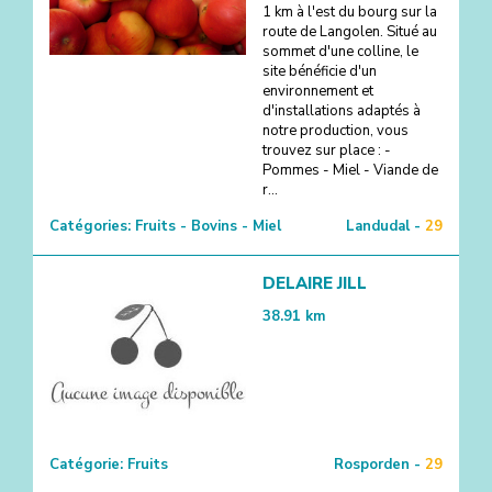
1 km à l'est du bourg sur la
route de Langolen. Situé au
sommet d'une colline, le
site bénéficie d'un
environnement et
d'installations adaptés à
notre production, vous
trouvez sur place : -
Pommes - Miel - Viande de
r...
Catégories:
Fruits - Bovins - Miel
Landudal -
29
DELAIRE JILL
38.91
km
Catégorie:
Fruits
Rosporden -
29