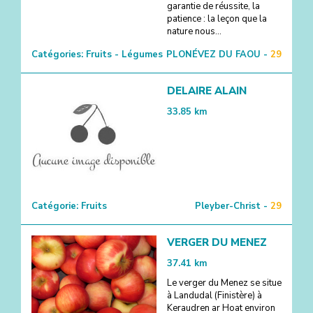
garantie de réussite, la
patience : la leçon que la
nature nous...
Catégories:
Fruits - Légumes
PLONÉVEZ DU FAOU -
29
DELAIRE ALAIN
33.85
km
Catégorie:
Fruits
Pleyber-Christ -
29
VERGER DU MENEZ
37.41
km
Le verger du Menez se situe
à Landudal (Finistère) à
Keraudren ar Hoat environ