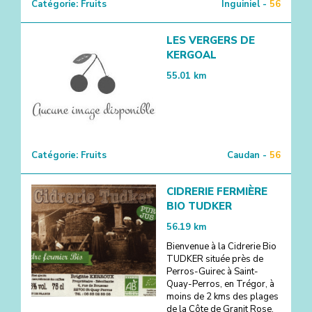
Catégorie:
Fruits
Inguiniel -
56
LES VERGERS DE
KERGOAL
55.01
km
Catégorie:
Fruits
Caudan -
56
CIDRERIE FERMIÈRE
BIO TUDKER
56.19
km
Bienvenue à la Cidrerie Bio
TUDKER située près de
Perros-Guirec à Saint-
Quay-Perros, en Trégor, à
moins de 2 kms des plages
de la Côte de Granit Rose.