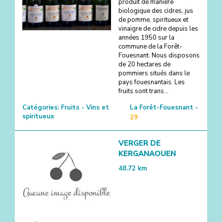
produit de manière
biologique des cidres, jus
de pomme, spiritueux et
vinaigre de cidre depuis les
années 1950 sur la
commune de la Forêt-
Fouesnant. Nous disposons
de 20 hectares de
pommiers situés dans le
pays fouesnantais. Les
fruits sont trans...
Catégories:
Fruits - Vins et
La Forêt-Fouesnant -
spiritueux
29
VERGER DE
KERGANAOUEN
48.72
km
3