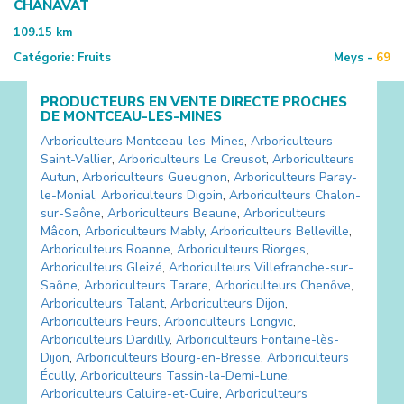
CHANAVAT
109.15
km
Catégorie:
Fruits
Meys -
69
PRODUCTEURS EN VENTE DIRECTE PROCHES
DE
MONTCEAU-LES-MINES
Arboriculteurs
Montceau-les-Mines
,
Arboriculteurs
Saint-Vallier
,
Arboriculteurs
Le Creusot
,
Arboriculteurs
Autun
,
Arboriculteurs
Gueugnon
,
Arboriculteurs
Paray-
le-Monial
,
Arboriculteurs
Digoin
,
Arboriculteurs
Chalon-
sur-Saône
,
Arboriculteurs
Beaune
,
Arboriculteurs
Mâcon
,
Arboriculteurs
Mably
,
Arboriculteurs
Belleville
,
Arboriculteurs
Roanne
,
Arboriculteurs
Riorges
,
Arboriculteurs
Gleizé
,
Arboriculteurs
Villefranche-sur-
Saône
,
Arboriculteurs
Tarare
,
Arboriculteurs
Chenôve
,
Arboriculteurs
Talant
,
Arboriculteurs
Dijon
,
Arboriculteurs
Feurs
,
Arboriculteurs
Longvic
,
Arboriculteurs
Dardilly
,
Arboriculteurs
Fontaine-lès-
Dijon
,
Arboriculteurs
Bourg-en-Bresse
,
Arboriculteurs
Écully
,
Arboriculteurs
Tassin-la-Demi-Lune
,
Arboriculteurs
Caluire-et-Cuire
,
Arboriculteurs