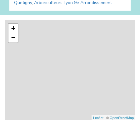
Quetigny
,
Arboriculteurs
Lyon 9e Arrondissement
+
−
Leaflet
| ©
OpenStreetMap