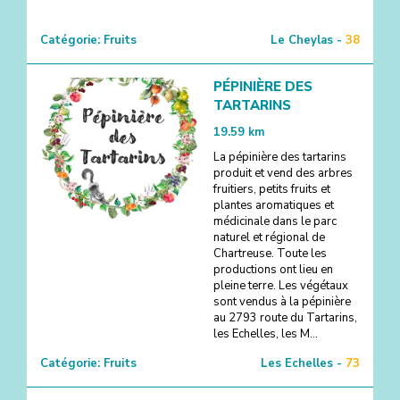
Catégorie:
Fruits
Le Cheylas -
38
PÉPINIÈRE DES
TARTARINS
19.59
km
La pépinière des tartarins
produit et vend des arbres
fruitiers, petits fruits et
plantes aromatiques et
médicinale dans le parc
naturel et régional de
Chartreuse. Toute les
productions ont lieu en
pleine terre. Les végétaux
sont vendus à la pépinière
au 2793 route du Tartarins,
les Echelles, les M...
Catégorie:
Fruits
Les Echelles -
73