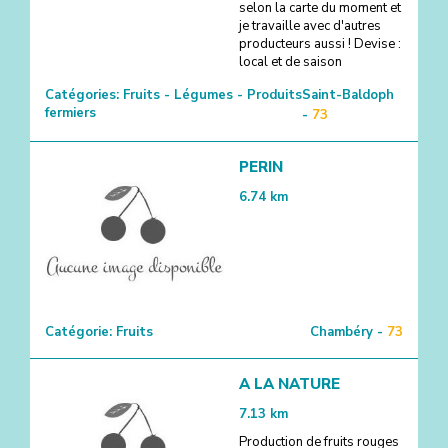
selon la carte du moment et
je travaille avec d'autres
producteurs aussi ! Devise :
local et de saison
Catégories:
Fruits - Légumes - Produits
Saint-Baldoph
fermiers
-
73
PERIN
6.74
km
Catégorie:
Fruits
Chambéry -
73
A LA NATURE
7.13
km
Production de fruits rouges