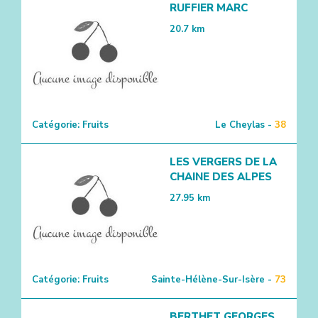
RUFFIER MARC
20.7
km
Catégorie:
Fruits
Le Cheylas -
38
LES VERGERS DE LA
CHAINE DES ALPES
27.95
km
Catégorie:
Fruits
Sainte-Hélène-Sur-Isère -
73
BERTHET GEORGES