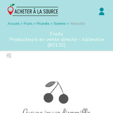
Accueil
>
Fruits
>
Picardie
>
Somme
>
Abbeville
Fruits
Producteurs en vente directe -
Abbeville
(
80132
)