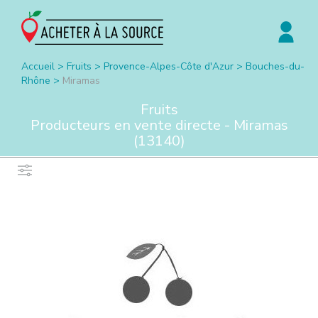
Accueil
>
Fruits
>
Provence-Alpes-Côte d'Azur
>
Bouches-du-
Rhône
>
Miramas
Fruits
Producteurs en vente directe -
Miramas
(
13140
)