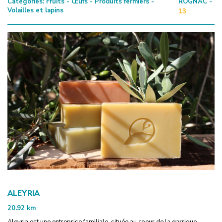
Catégories:
Fruits - Œufs - Produits fermiers -
ROGNAC -
Volailles et lapins
13
ALEYRIA
20.92
km
Aleyria est une entreprise familiale, située au coeur de la garrigue