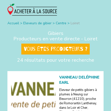
Accueil
>
Eleveurs de gibier
>
Centre
>
Loiret
Gibiers
Producteurs en vente directe -
Loiret
Vous êtes producteurs ?
24 résultats pour votre recherche
VANNEAU DELÉPHINE
EARL
Eleveur de petits gibiers à
plumes à Neung sur
Beuvron (41210), proche
de Romorantin Lanthenay,
dans le Loir et Cher,