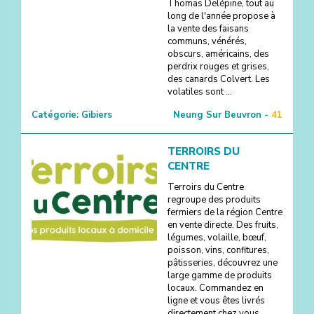
Thomas Delépine, tout au
long de l'année propose à
la vente des faisans
communs, vénérés,
obscurs, américains, des
perdrix rouges et grises,
des canards Colvert. Les
volatiles sont ...
Catégorie:
Gibiers
Neung Sur Beuvron -
41
TERROIRS DU
CENTRE
Terroirs du Centre
regroupe des produits
fermiers de la région Centre
en vente directe. Des fruits,
légumes, volaille, bœuf,
poisson, vins, confitures,
pâtisseries, découvrez une
large gamme de produits
locaux. Commandez en
ligne et vous êtes livrés
directement chez vous.