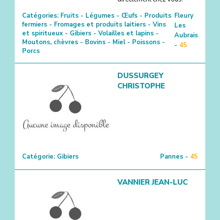
Catégories:
Fruits - Légumes - Œufs - Produits
Fleury
fermiers - Fromages et produits laitiers - Vins
Les
et spiritueux - Gibiers - Volailles et lapins -
Aubrais
Moutons, chèvres - Bovins - Miel - Poissons -
-
45
Porcs
DUSSURGEY
CHRISTOPHE
Catégorie:
Gibiers
Pannes -
45
VANNIER JEAN-LUC