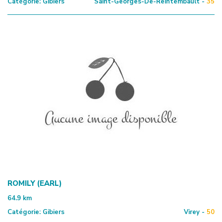
Catégorie:
Gibiers
Saint-Georges-De-Reintembault -
35
ROMILY (EARL)
64.9
km
Catégorie:
Gibiers
Virey -
50