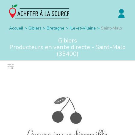
Accueil
>
Gibiers
>
Bretagne
>
Ille-et-Vilaine
>
Saint-Malo
Gibiers
Producteurs en vente directe -
Saint-Malo
(
35400
)