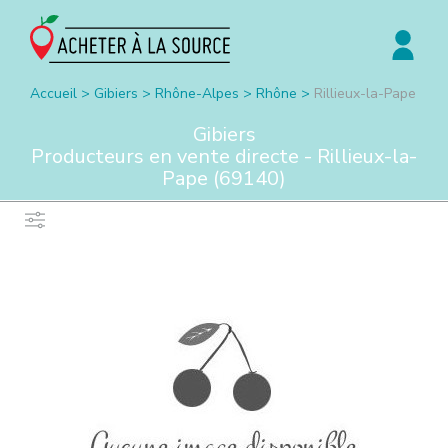
Accueil
>
Gibiers
>
Rhône-Alpes
>
Rhône
>
Rillieux-la-Pape
Gibiers
Producteurs en vente directe -
Rillieux-la-
Pape
(
69140
)