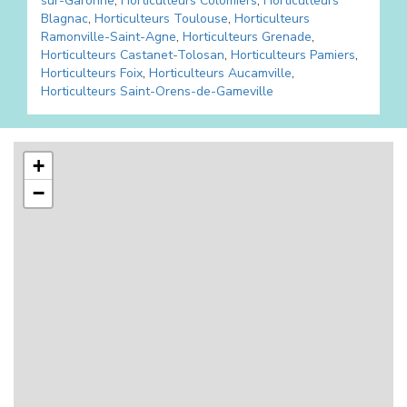
sur-Garonne
,
Horticulteurs
Colomiers
,
Horticulteurs
Blagnac
,
Horticulteurs
Toulouse
,
Horticulteurs
Ramonville-Saint-Agne
,
Horticulteurs
Grenade
,
Horticulteurs
Castanet-Tolosan
,
Horticulteurs
Pamiers
,
Horticulteurs
Foix
,
Horticulteurs
Aucamville
,
Horticulteurs
Saint-Orens-de-Gameville
+
−