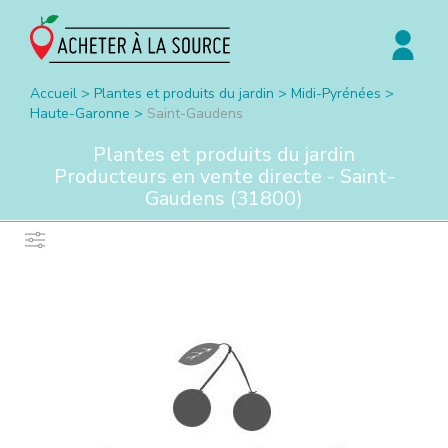
Accueil
>
Plantes et produits du jardin
>
Midi-Pyrénées
>
Haute-Garonne
>
Saint-Gaudens
Plantes et produits du jardin
Producteurs en vente directe -
Saint-
Gaudens
(
31800
)