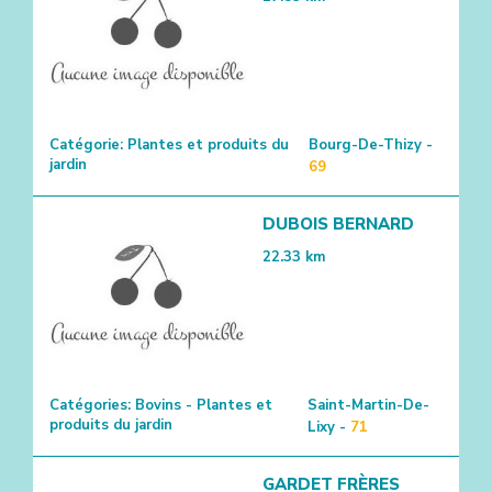
Catégorie:
Plantes et produits du
Bourg-De-Thizy -
jardin
69
2
DUBOIS BERNARD
22.33
km
Catégories:
Bovins - Plantes et
Saint-Martin-De-
produits du jardin
Lixy -
71
GARDET FRÈRES