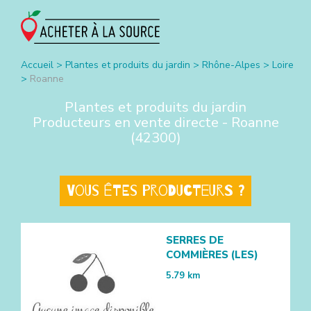
Accueil
>
Plantes et produits du jardin
>
Rhône-Alpes
>
Loire
>
Roanne
Plantes et produits du jardin
Producteurs en vente directe -
Roanne
(
42300
)
Vous êtes producteurs ?
SERRES DE
COMMIÈRES (LES)
5.79
km