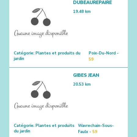
DUBEAUREPAIRE
19.48
km
2
Catégorie:
Plantes et produits du
Poix-Du-Nord -
jardin
59
GIBES JEAN
20.53
km
Catégorie:
Plantes et produits
Wavrechain-Sous-
du jardin
Faulx -
59