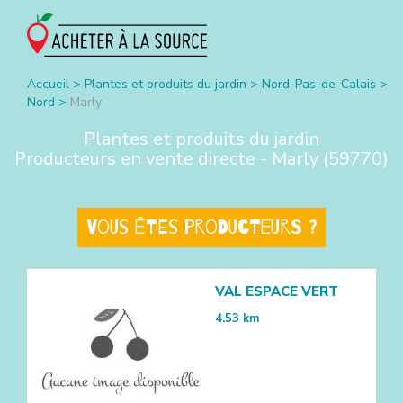
Accueil
>
Plantes et produits du jardin
>
Nord-Pas-de-Calais
>
Nord
>
Marly
Plantes et produits du jardin
Producteurs en vente directe -
Marly
(
59770
)
Vous êtes producteurs ?
VAL ESPACE VERT
4.53
km