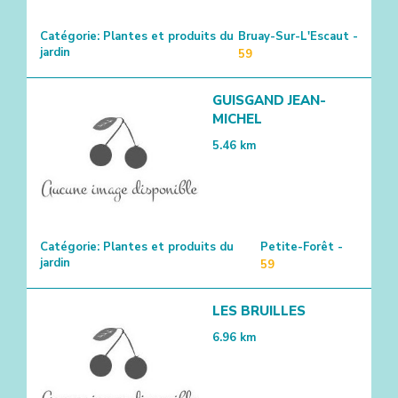
Catégorie:
Plantes et produits du
Bruay-Sur-L'Escaut -
jardin
59
GUISGAND JEAN-
MICHEL
5.46
km
Catégorie:
Plantes et produits du
Petite-Forêt -
jardin
59
LES BRUILLES
6.96
km