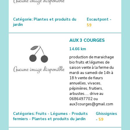
Catégorie:
Plantes et produits du
Escautpont -
jardin
59
AUX 3 COURGES
14.66
km
production de maraichage
bio fruits et légumes de
saison vente à la ferme du
mardi au samedi de 14h à
18 h vente de fleurs
annuelles, vivaces,
pépinières, fruitiers,
arbustes..... drive au
0686497702 ou
aux3courges@gmail.com
Catégories:
Fruits - Légumes - Produits
Ghissignies
fermiers - Plantes et produits du jardin
-
59