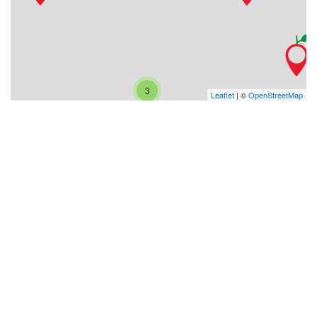
3
Leaflet
| ©
OpenStreetMap