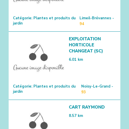
Catégorie:
Plantes et produits du
Limeil-Brévannes -
jardin
94
EXPLOITATION
HORTICOLE
CHANGEAT (SC)
6.01
km
Catégorie:
Plantes et produits du
Noisy-Le-Grand -
jardin
93
CART RAYMOND
8.57
km