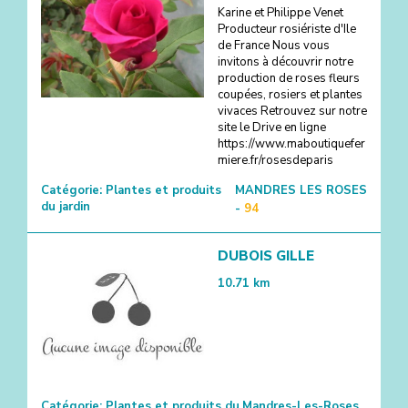
Karine et Philippe Venet
Producteur rosiériste d'Ile
de France Nous vous
invitons à découvrir notre
production de roses fleurs
coupées, rosiers et plantes
vivaces Retrouvez sur notre
site le Drive en ligne
https://www.maboutiquefer
miere.fr/rosesdeparis
Catégorie:
Plantes et produits
MANDRES LES ROSES
du jardin
-
94
DUBOIS GILLE
10.71
km
Catégorie:
Plantes et produits du
Mandres-Les-Roses