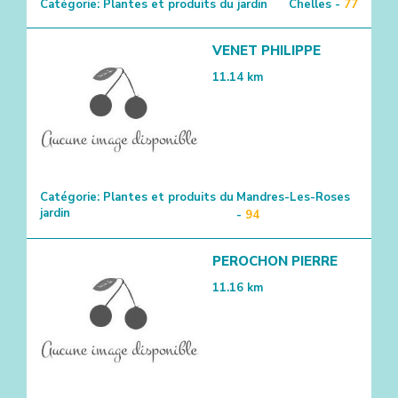
Catégorie:
Plantes et produits du jardin
Chelles -
77
VENET PHILIPPE
11.14
km
Catégorie:
Plantes et produits du
Mandres-Les-Roses
jardin
-
94
PEROCHON PIERRE
11.16
km