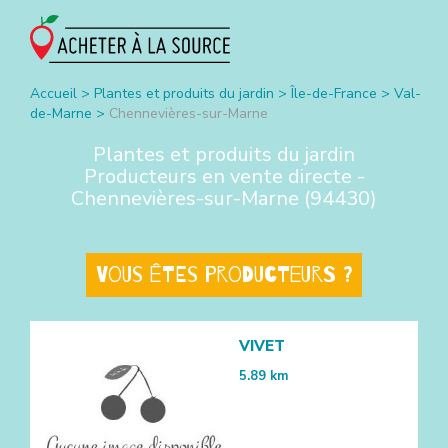
Accueil
>
Plantes et produits du jardin
>
Île-de-France
>
Val-
de-Marne
>
Chennevières-sur-Marne
Plantes et produits du jardin
Producteurs en vente directe -
Chennevières-sur-Marne
(
94430
)
Vous êtes producteurs ?
VIVET
5.89
km