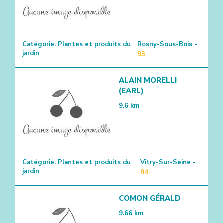
Catégorie:
Plantes et produits du
Rosny-Sous-Bois -
jardin
93
ALAIN MORELLI
(EARL)
9.6
km
Catégorie:
Plantes et produits du
Vitry-Sur-Seine -
jardin
94
COMON GÉRALD
9.66
km