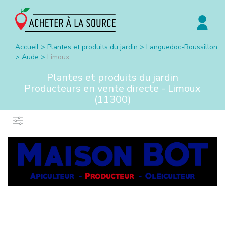
Accueil
>
Plantes et produits du jardin
>
Languedoc-Roussillon
>
Aude
>
Limoux
Plantes et produits du jardin
Producteurs en vente directe -
Limoux
(
11300
)