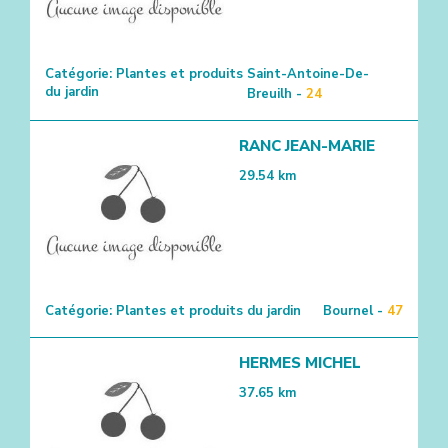
Catégorie:
Plantes et produits
Saint-Antoine-De-
du jardin
Breuilh -
24
RANC JEAN-MARIE
29.54
km
Catégorie:
Plantes et produits du jardin
Bournel -
47
HERMES MICHEL
37.65
km