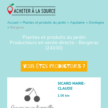
Accueil
>
Plantes et produits du jardin
>
Aquitaine
>
Dordogne
>
Bergerac
Plantes et produits du jardin
Producteurs en vente directe -
Bergerac
(
24100
)
Vous êtes producteurs ?
SICARD MARIE-
CLAUDE
1.06
km