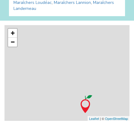
Maraîchers
Loudéac
,
Maraîchers
Lannion
,
Maraîchers
Landerneau
+
−
Leaflet
| ©
OpenStreetMap