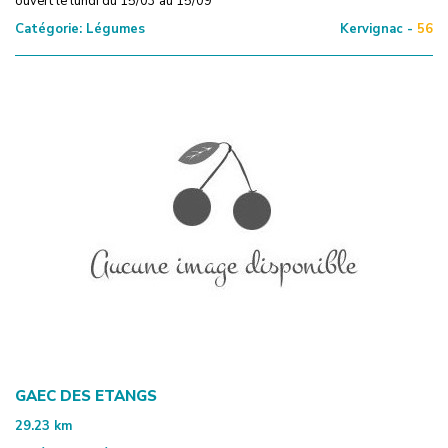
ouvert le lundi du 15/03 au 15/09
Catégorie:
Légumes
Kervignac -
56
GAEC DES ETANGS
29.23
km