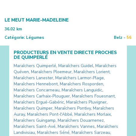
LE MEUT MARIE-MADELEINE
36.02
km
Catégorie:
Légumes
Belz -
56
PRODUCTEURS EN VENTE DIRECTE PROCHES
DE
QUIMPERLÉ
Maraîchers
Quimperlé
,
Maraîchers
Guidel
,
Maraîchers
Quéven
,
Maraîchers
Ploemeur
,
Maraîchers
Lorient
,
Maraîchers
Lanester
,
Maraîchers
Larmor-Plage
,
Maraîchers
Hennebont
,
Maraîchers
Rosporden
,
Maraîchers
Concarneau
,
Maraîchers
Languidic
,
Maraîchers
Carhaix-Plouguer
,
Maraîchers
Fouesnant
,
Maraîchers
Ergué-Gabéric
,
Maraîchers
Pluvigner
,
Maraîchers
Quimper
,
Maraîchers
Pontivy
,
Maraîchers
Auray
,
Maraîchers
Pont-l'Abbé
,
Maraîchers
Morlaix
,
Maraîchers
Guingamp
,
Maraîchers
Douarnenez
,
Maraîchers
Saint-Avé
,
Maraîchers
Vannes
,
Maraîchers
Landivisiau
,
Maraîchers
Séné
,
Maraîchers
Sarzeau
,