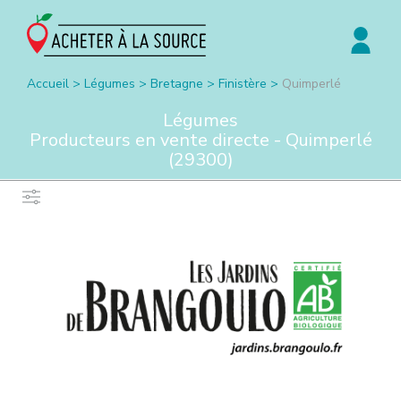
Accueil
>
Légumes
>
Bretagne
>
Finistère
>
Quimperlé
Légumes
Producteurs en vente directe -
Quimperlé
(
29300
)