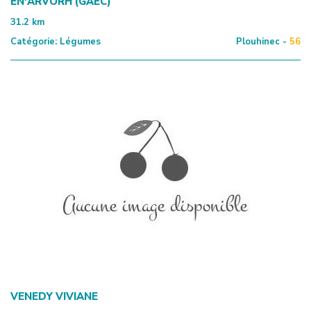
EN'ARVORH (GAEC)
31.2
km
Catégorie:
Légumes
Plouhinec -
56
VENEDY VIVIANE