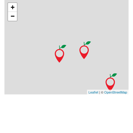
+
−
Leaflet
| ©
OpenStreetMap