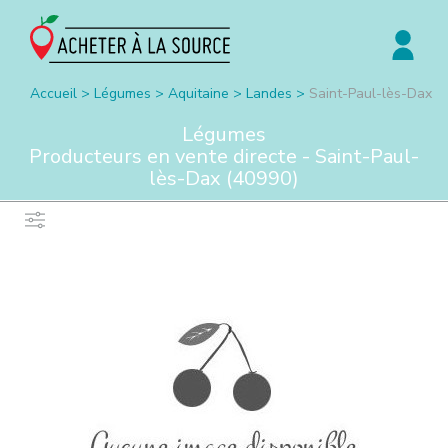
Accueil
>
Légumes
>
Aquitaine
>
Landes
>
Saint-Paul-lès-Dax
Légumes
Producteurs en vente directe -
Saint-Paul-
lès-Dax
(
40990
)