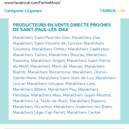
www.facebook.com/FermeMoun/
Catégorie:
Légumes
TARNOS -
40
PRODUCTEURS EN VENTE DIRECTE PROCHES
DE
SAINT-PAUL-LÈS-DAX
Maraîchers
Saint-Paul-lès-Dax
,
Maraîchers
Dax
,
Maraîchers
Saint-Vincent-de-Tyrosse
,
Maraîchers
Soustons
,
Maraîchers
Orthez
,
Maraîchers
Capbreton
,
Maraîchers
Tarnos
,
Maraîchers
Boucau
,
Maraîchers
Bayonne
,
Maraîchers
Anglet
,
Maraîchers
Saint-Pierre-
du-Mont
,
Maraîchers
Mont-de-Marsan
,
Maraîchers
Biarritz
,
Maraîchers
Biscarrosse
,
Maraîchers
Oloron-
Sainte-Marie
,
Maraîchers
Saint-Jean-de-Luz
,
Maraîchers
Lescar
,
Maraîchers
Urrugne
,
Maraîchers
Lons
,
Maraîchers
Billère
,
Maraîchers
Pau
,
Maraîchers
Hendaye
,
Maraîchers
Mios
,
Maraîchers
Gujan-Mestras
,
Maraîchers
La Teste-de-Buch
,
Maraîchers
Biganos
,
Maraîchers
Arcachon
,
Maraîchers
Andernos-les-Bains
,
Maraîchers
Lège-Cap-Ferret
,
Maraîchers
Cestas