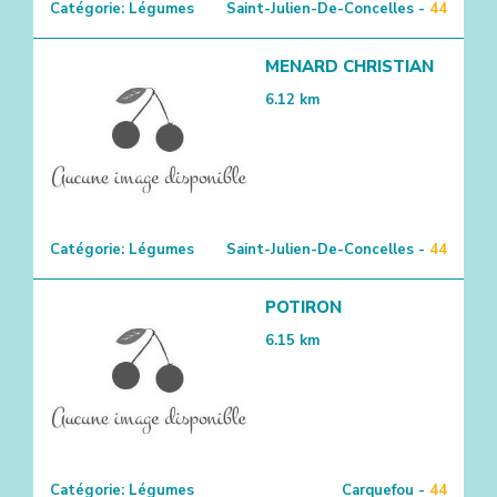
Catégorie:
Légumes
Saint-Julien-De-Concelles -
44
MENARD CHRISTIAN
6.12
km
Catégorie:
Légumes
Saint-Julien-De-Concelles -
44
POTIRON
6.15
km
Catégorie:
Légumes
Carquefou -
44