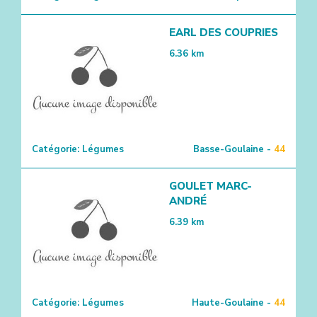
EARL DES COUPRIES
6.36
km
Catégorie:
Légumes
Basse-Goulaine -
44
GOULET MARC-
ANDRÉ
6.39
km
Catégorie:
Légumes
Haute-Goulaine -
44