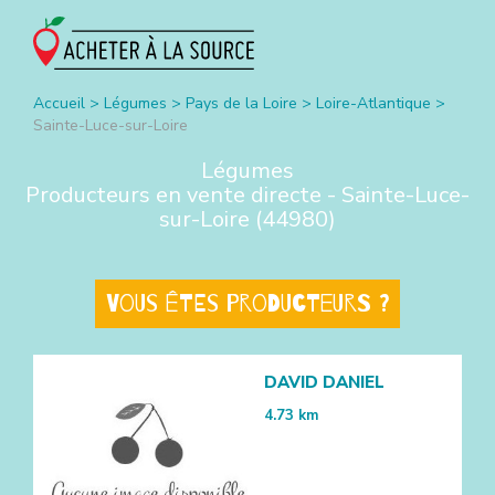
Accueil
>
Légumes
>
Pays de la Loire
>
Loire-Atlantique
>
Sainte-Luce-sur-Loire
Légumes
Producteurs en vente directe -
Sainte-Luce-
sur-Loire
(
44980
)
Vous êtes producteurs ?
DAVID DANIEL
4.73
km