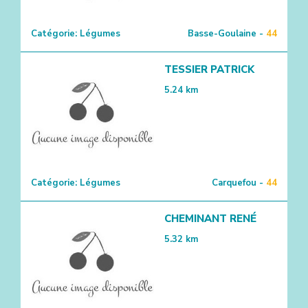
Catégorie:
Légumes
Basse-Goulaine -
44
TESSIER PATRICK
5.24
km
Catégorie:
Légumes
Carquefou -
44
CHEMINANT RENÉ
5.32
km