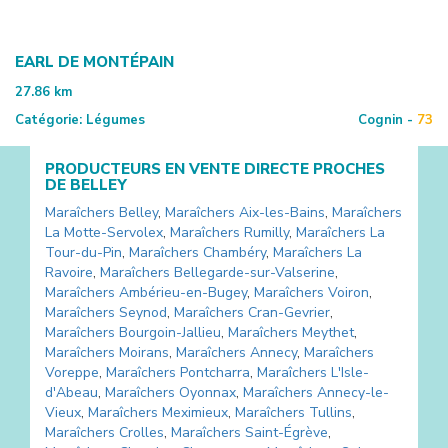
EARL DE MONTÉPAIN
27.86
km
Catégorie:
Légumes
Cognin -
73
PRODUCTEURS EN VENTE DIRECTE PROCHES
DE
BELLEY
Maraîchers
Belley
,
Maraîchers
Aix-les-Bains
,
Maraîchers
La Motte-Servolex
,
Maraîchers
Rumilly
,
Maraîchers
La
Tour-du-Pin
,
Maraîchers
Chambéry
,
Maraîchers
La
Ravoire
,
Maraîchers
Bellegarde-sur-Valserine
,
Maraîchers
Ambérieu-en-Bugey
,
Maraîchers
Voiron
,
Maraîchers
Seynod
,
Maraîchers
Cran-Gevrier
,
Maraîchers
Bourgoin-Jallieu
,
Maraîchers
Meythet
,
Maraîchers
Moirans
,
Maraîchers
Annecy
,
Maraîchers
Voreppe
,
Maraîchers
Pontcharra
,
Maraîchers
L'Isle-
d'Abeau
,
Maraîchers
Oyonnax
,
Maraîchers
Annecy-le-
Vieux
,
Maraîchers
Meximieux
,
Maraîchers
Tullins
,
Maraîchers
Crolles
,
Maraîchers
Saint-Égrève
,