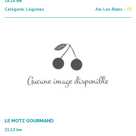
18.16
km
Catégorie:
Légumes
Aix-Les-Bains -
73
LE MOTZ GOURMAND
21.13
km