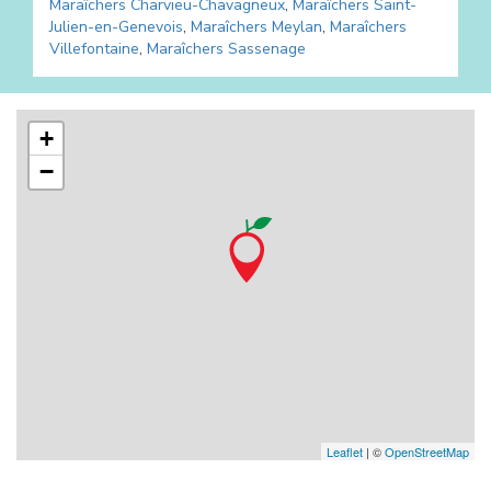
Maraîchers
Charvieu-Chavagneux
,
Maraîchers
Saint-
Julien-en-Genevois
,
Maraîchers
Meylan
,
Maraîchers
Villefontaine
,
Maraîchers
Sassenage
+
−
Leaflet
| ©
OpenStreetMap