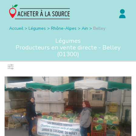
Accueil
>
Légumes
>
Rhône-Alpes
>
Ain
>
Belley
Légumes
Producteurs en vente directe -
Belley
(
01300
)