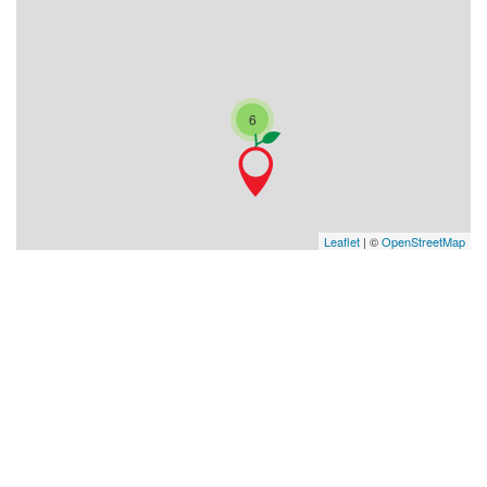
6
Leaflet
| ©
OpenStreetMap