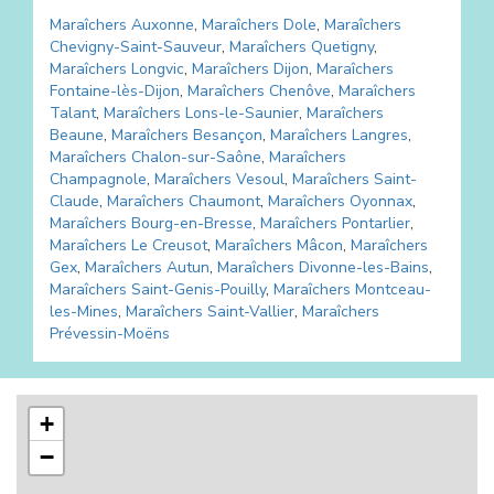
Maraîchers
Auxonne
,
Maraîchers
Dole
,
Maraîchers
Chevigny-Saint-Sauveur
,
Maraîchers
Quetigny
,
Maraîchers
Longvic
,
Maraîchers
Dijon
,
Maraîchers
Fontaine-lès-Dijon
,
Maraîchers
Chenôve
,
Maraîchers
Talant
,
Maraîchers
Lons-le-Saunier
,
Maraîchers
Beaune
,
Maraîchers
Besançon
,
Maraîchers
Langres
,
Maraîchers
Chalon-sur-Saône
,
Maraîchers
Champagnole
,
Maraîchers
Vesoul
,
Maraîchers
Saint-
Claude
,
Maraîchers
Chaumont
,
Maraîchers
Oyonnax
,
Maraîchers
Bourg-en-Bresse
,
Maraîchers
Pontarlier
,
Maraîchers
Le Creusot
,
Maraîchers
Mâcon
,
Maraîchers
Gex
,
Maraîchers
Autun
,
Maraîchers
Divonne-les-Bains
,
Maraîchers
Saint-Genis-Pouilly
,
Maraîchers
Montceau-
les-Mines
,
Maraîchers
Saint-Vallier
,
Maraîchers
Prévessin-Moëns
+
−