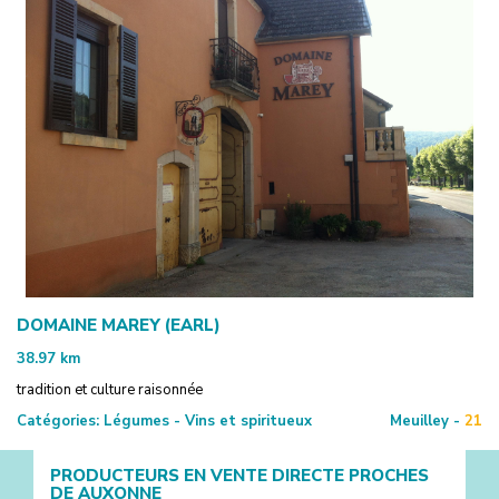
DOMAINE MAREY (EARL)
38.97
km
tradition et culture raisonnée
Catégories:
Légumes - Vins et spiritueux
Meuilley -
21
PRODUCTEURS EN VENTE DIRECTE PROCHES
DE
AUXONNE