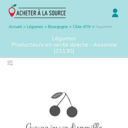
Accueil
>
Légumes
>
Bourgogne
>
Côte-d'Or
>
Auxonne
Légumes
Producteurs en vente directe -
Auxonne
(
21130
)