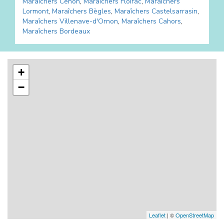
Maraîchers
Cenon
,
Maraîchers
Floirac
,
Maraîchers
Lormont
,
Maraîchers
Bègles
,
Maraîchers
Castelsarrasin
,
Maraîchers
Villenave-d'Ornon
,
Maraîchers
Cahors
,
Maraîchers
Bordeaux
+
−
Leaflet
| ©
OpenStreetMap