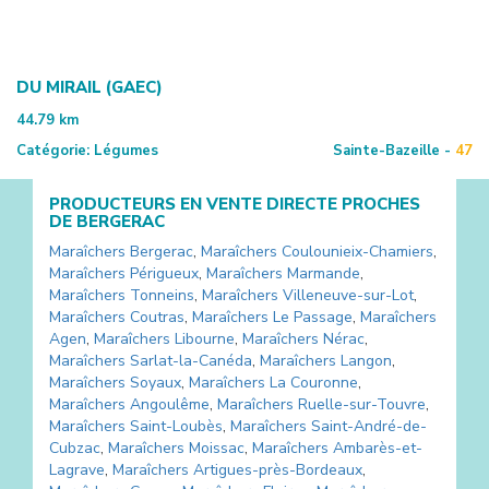
DU MIRAIL (GAEC)
44.79
km
Catégorie:
Légumes
Sainte-Bazeille -
47
PRODUCTEURS EN VENTE DIRECTE PROCHES
DE
BERGERAC
Maraîchers
Bergerac
,
Maraîchers
Coulounieix-Chamiers
,
Maraîchers
Périgueux
,
Maraîchers
Marmande
,
Maraîchers
Tonneins
,
Maraîchers
Villeneuve-sur-Lot
,
Maraîchers
Coutras
,
Maraîchers
Le Passage
,
Maraîchers
Agen
,
Maraîchers
Libourne
,
Maraîchers
Nérac
,
Maraîchers
Sarlat-la-Canéda
,
Maraîchers
Langon
,
Maraîchers
Soyaux
,
Maraîchers
La Couronne
,
Maraîchers
Angoulême
,
Maraîchers
Ruelle-sur-Touvre
,
Maraîchers
Saint-Loubès
,
Maraîchers
Saint-André-de-
Cubzac
,
Maraîchers
Moissac
,
Maraîchers
Ambarès-et-
Lagrave
,
Maraîchers
Artigues-près-Bordeaux
,