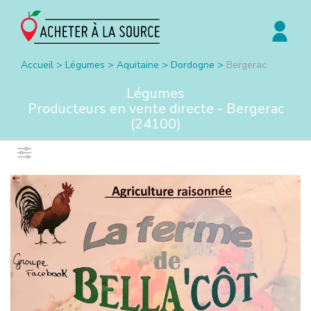
Accueil
>
Légumes
>
Aquitaine
>
Dordogne
>
Bergerac
Légumes
Producteurs en vente directe -
Bergerac
(
24100
)