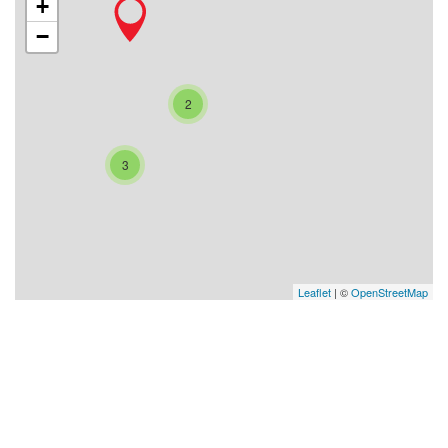
+
−
2
3
Leaflet
| ©
OpenStreetMap