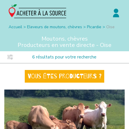
Accueil
>
Eleveurs de moutons, chèvres
>
Picardie
>
Oise
Moutons, chèvres
Producteurs en vente directe -
Oise
6
résultats pour votre recherche
Vous êtes producteurs ?