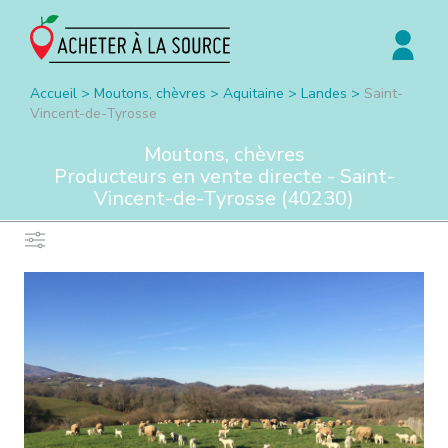
Accueil
>
Moutons, chèvres
>
Aquitaine
>
Landes
>
Saint-
Vincent-de-Tyrosse
Moutons, chèvres
Producteurs en vente directe -
Saint-
Vincent-de-Tyrosse
(
40230
)