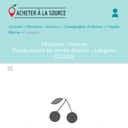
Accueil
>
Moutons, chèvres
>
Champagne-Ardenne
>
Haute-
Marne
>
Langres
Moutons, chèvres
Producteurs en vente directe -
Langres
(
52200
)