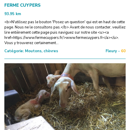
FERME CUYPERS
93.95
km
<b>N'utilisez pas le bouton 'Posez un question' qui est en haut de cette
page. Nous ne le consultons pas.</b> Avant de nous contacter, veuillez
lire entièrement cette page puis naviguez sur notre site <u><a
href=https://www.fermecuypers.fr/>www.fermecuypers.fr</a></u>.
Vous y trouverez certainement...
Catégorie:
Moutons, chèvres
Fleury -
60