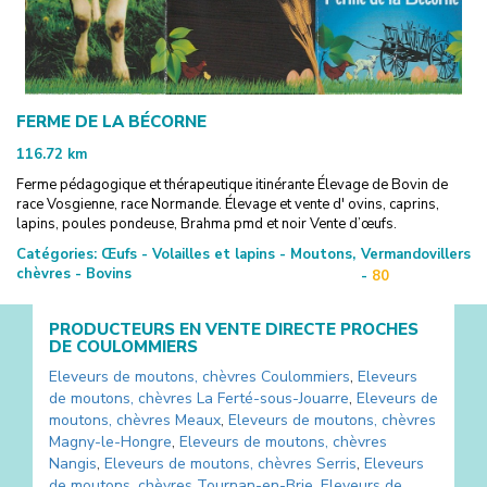
FERME DE LA BÉCORNE
116.72
km
Ferme pédagogique et thérapeutique itinérante Élevage de Bovin de
race Vosgienne, race Normande. Élevage et vente d' ovins, caprins,
lapins, poules pondeuse, Brahma pmd et noir Vente d’œufs.
Catégories:
Œufs - Volailles et lapins - Moutons,
Vermandovillers
chèvres - Bovins
-
80
PRODUCTEURS EN VENTE DIRECTE PROCHES
DE
COULOMMIERS
Eleveurs de moutons, chèvres
Coulommiers
,
Eleveurs
de moutons, chèvres
La Ferté-sous-Jouarre
,
Eleveurs de
moutons, chèvres
Meaux
,
Eleveurs de moutons, chèvres
Magny-le-Hongre
,
Eleveurs de moutons, chèvres
Nangis
,
Eleveurs de moutons, chèvres
Serris
,
Eleveurs
de moutons, chèvres
Tournan-en-Brie
,
Eleveurs de