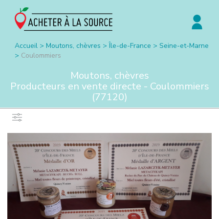
Accueil
>
Moutons, chèvres
>
Île-de-France
>
Seine-et-Marne
>
Coulommiers
Moutons, chèvres
Producteurs en vente directe -
Coulommiers
(
77120
)