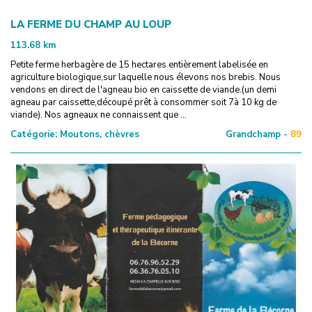
LA FERME DU CHAMP AU LOUP
113.68
km
Petite ferme herbagère de 15 hectares entièrement labelisée en
agriculture biologique,sur laquelle nous élevons nos brebis. Nous
vendons en direct de l'agneau bio en caissette de viande.(un demi
agneau par caissette,découpé prêt à consommer soit 7à 10 kg de
viande). Nos agneaux ne connaissent que ...
Catégorie:
Moutons, chèvres
Grandchamp -
89