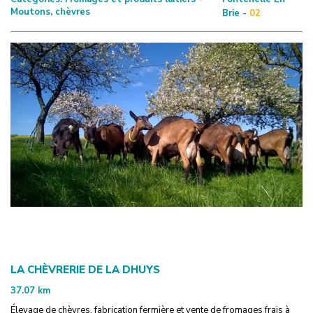
Moutons, chèvres
Brie -
02
LA CHÈVRERIE DE LA DHUYS
37.07
km
Élevage de chèvres, fabrication fermière et vente de fromages frais à