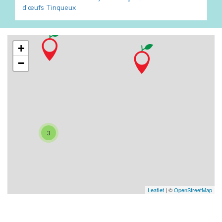
d'œufs
Tinqueux
+
−
3
Leaflet
| ©
OpenStreetMap