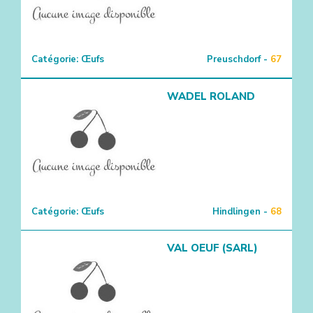
Catégorie:
Œufs
Preuschdorf -
67
WADEL ROLAND
Catégorie:
Œufs
Hindlingen -
68
VAL OEUF (SARL)