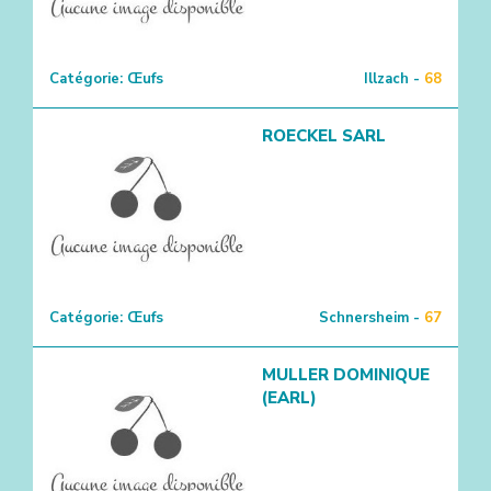
Catégorie:
Œufs
Illzach -
68
ROECKEL SARL
Catégorie:
Œufs
Schnersheim -
67
MULLER DOMINIQUE
(EARL)