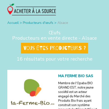
Accueil
>
Producteurs d'œufs
>
Alsace
Œufs
Producteurs en vente directe -
Alsace
Vous êtes producteurs ?
16 résultats pour votre recherche
MA FERME BIO SAS
Membre de l'Opaba BIO
GRAND EST, notre jeune
société est un acteur
engagé du Marché des
Produits Bio frais ayant
construit son système