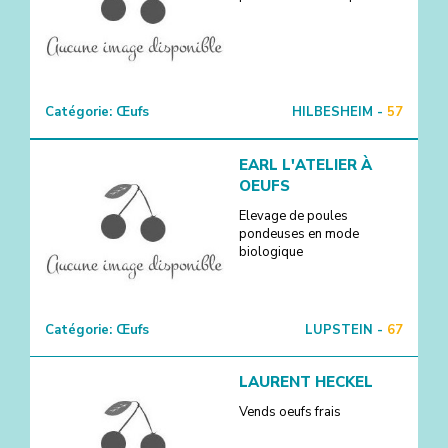
Catégorie:
Œufs
HILBESHEIM -
57
EARL L'ATELIER À
OEUFS
Elevage de poules
pondeuses en mode
biologique
Catégorie:
Œufs
LUPSTEIN -
67
LAURENT HECKEL
Vends oeufs frais