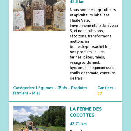
42.6
km
Nous sommes agriculteurs
et apiculteurs labélisés
Haute Valeur
Environnementale de niveau
3, et nous cultivons,
récoltons, transformons,
mettons en
bouteille/pot/sachet tous
nos produits : huiles,
farines, pâtes, miels,
vinaigres de miel,
hydromels, légumineuses,
coulis de tomate, confiture
de frais...
Catégories:
Légumes - Œufs - Produits
Cantiers -
fermiers - Miel
27
LA FERME DES
COCOTTES
43.71
km