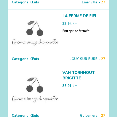
Catégorie:
Œufs
Émanville -
27
LA FERME DE FIFI
33.94
km
Entreprise fermée
Catégorie:
Œufs
JOUY SUR EURE -
27
VAN TORNHOUT
BRIGITTE
35.91
km
Catégorie:
Œufs
Guiseniers -
27