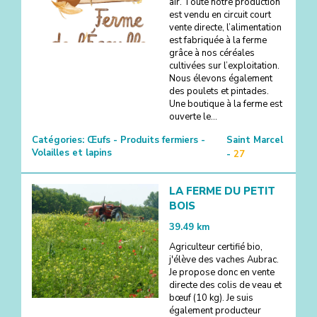
air. Toute notre production
est vendu en circuit court
vente directe, l’alimentation
est fabriquée à la ferme
grâce à nos céréales
cultivées sur l’exploitation.
Nous élevons également
des poulets et pintades.
Une boutique à la ferme est
ouverte le...
Catégories:
Œufs - Produits fermiers -
Saint Marcel
Volailles et lapins
-
27
LA FERME DU PETIT
BOIS
39.49
km
Agriculteur certifié bio,
j'élève des vaches Aubrac.
Je propose donc en vente
directe des colis de veau et
bœuf (10 kg). Je suis
également producteur