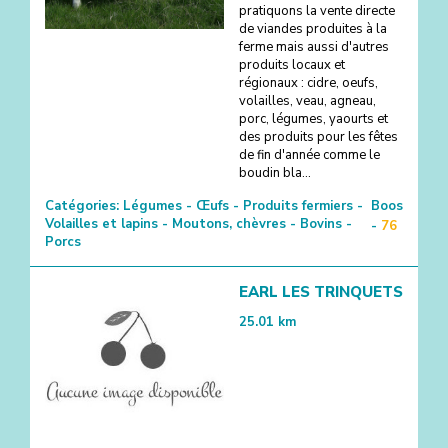
pratiquons la vente directe
de viandes produites à la
ferme mais aussi d'autres
produits locaux et
régionaux : cidre, oeufs,
volailles, veau, agneau,
porc, légumes, yaourts et
des produits pour les fêtes
de fin d'année comme le
boudin bla...
Catégories:
Légumes - Œufs - Produits fermiers -
Boos
Volailles et lapins - Moutons, chèvres - Bovins -
-
76
Porcs
EARL LES TRINQUETS
25.01
km