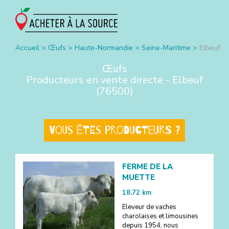
Accueil
>
Œufs
>
Haute-Normandie
>
Seine-Maritime
>
Elbeuf
Œufs
Producteurs en vente directe -
Elbeuf
(
76500
)
Vous êtes producteurs ?
FERME DE LA
MUETTE
18.72
km
Eleveur de vaches
charolaises et limousines
depuis 1954, nous