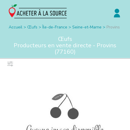
Accueil
>
Œufs
>
Île-de-France
>
Seine-et-Marne
>
Provins
Œufs
Producteurs en vente directe -
Provins
(
77160
)