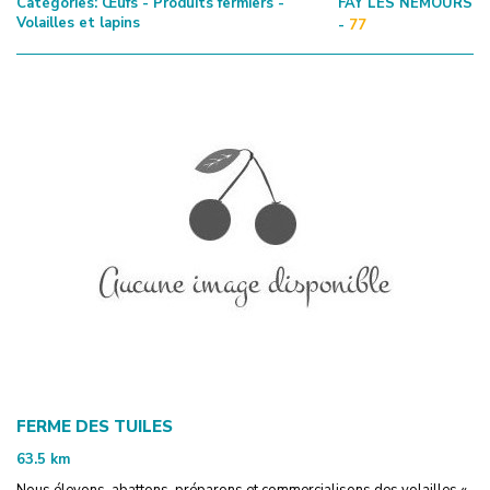
Catégories:
Œufs - Produits fermiers -
FAY LES NEMOURS
Volailles et lapins
-
77
FERME DES TUILES
63.5
km
Nous élevons, abattons, préparons et commercialisons des volailles «