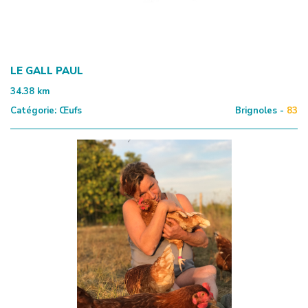
LE GALL PAUL
34.38
km
Catégorie:
Œufs
Brignoles -
83