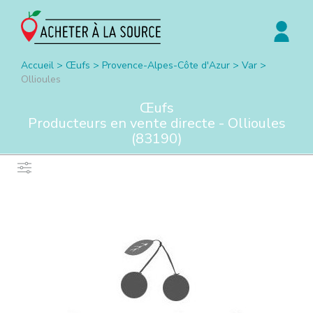
Accueil
>
Œufs
>
Provence-Alpes-Côte d'Azur
>
Var
>
Ollioules
Œufs
Producteurs en vente directe -
Ollioules
(
83190
)