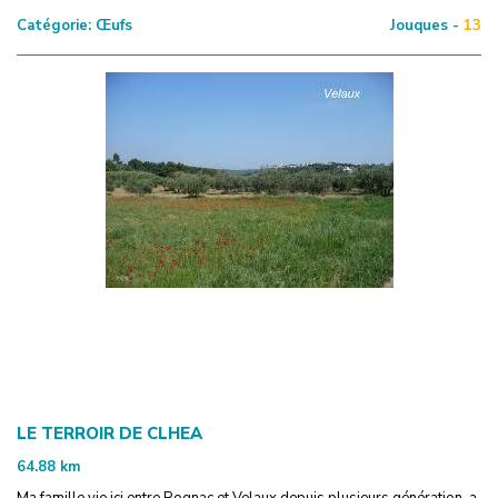
Catégorie:
Œufs
Jouques -
13
LE TERROIR DE CLHEA
64.88
km
Ma famille vie ici entre Rognac et Velaux depuis plusieurs génération, a