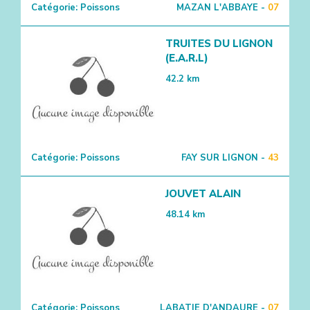
Catégorie:
Poissons
MAZAN L'ABBAYE -
07
TRUITES DU LIGNON
(E.A.R.L)
42.2
km
Catégorie:
Poissons
FAY SUR LIGNON -
43
JOUVET ALAIN
48.14
km
Catégorie:
Poissons
LABATIE D'ANDAURE -
07