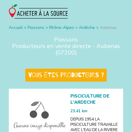
Accueil
>
Poissons
>
Rhône-Alpes
>
Ardèche
>
Aubenas
Poissons
Producteurs en vente directe -
Aubenas
(
07200
)
Vous êtes producteurs ?
PISCICULTURE DE
L'ARDECHE
23.41
km
DEPUIS 1954 LA
PISCICULTURE TRAVAILLE
AVEC L'EAU DE LA RIVIERE