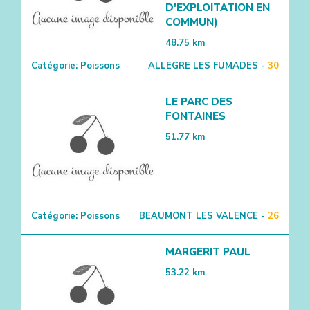
D'EXPLOITATION EN
COMMUN)
48.75
km
Catégorie:
Poissons
ALLEGRE LES FUMADES -
30
LE PARC DES
FONTAINES
51.77
km
Catégorie:
Poissons
BEAUMONT LES VALENCE -
26
MARGERIT PAUL
53.22
km