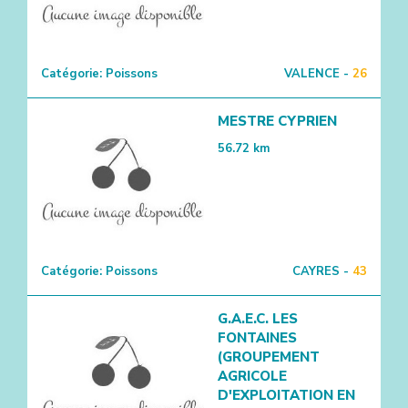
Catégorie:
Poissons
VALENCE -
26
MESTRE CYPRIEN
56.72
km
Catégorie:
Poissons
CAYRES -
43
G.A.E.C. LES
FONTAINES
(GROUPEMENT
AGRICOLE
D'EXPLOITATION EN