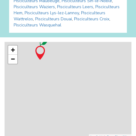
Pisciculteurs
Maubeuge
,
Pisciculteurs
Sin-le-Noble
,
Pisciculteurs
Waziers
,
Pisciculteurs
Leers
,
Pisciculteurs
Hem
,
Pisciculteurs
Lys-lez-Lannoy
,
Pisciculteurs
Wattrelos
,
Pisciculteurs
Douai
,
Pisciculteurs
Croix
,
Pisciculteurs
Wasquehal
+
−