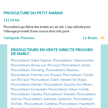
PISCICULTURE DU PETIT MARAIS
111.19
km
Pisciculture qui élève des truites arc en ciel. L'eau utilisée pour
l'élevage provient d'une source donc très pure.
Catégorie:
Poissons
Le Boisle -
80
PRODUCTEURS EN VENTE DIRECTE PROCHES
DE
MARLY
Pisciculteurs
Saint-Saulve
,
Pisciculteurs
Valenciennes
,
Pisciculteurs
Bruay-sur-l'Escaut
,
Pisciculteurs
Anzin
,
Pisciculteurs
Onnaing
,
Pisciculteurs
Raismes
,
Pisciculteurs
Fresnes-sur-Escaut
,
Pisciculteurs
Condé-
sur-l'Escaut
,
Pisciculteurs
Saint-Amand-les-Eaux
,
Pisciculteurs
Denain
,
Pisciculteurs
Douchy-les-Mines
,
Pisciculteurs
Escaudain
,
Pisciculteurs
Vieux-Condé
,
Pisciculteurs
Caudry
,
Pisciculteurs
Somain
,
Pisciculteurs
Aniche
,
Pisciculteurs
Aulnoye-Aymeries
,
Pisciculteurs
Orchies
,
Pisciculteurs
Cambrai
,
Pisciculteurs
Hautmont
,