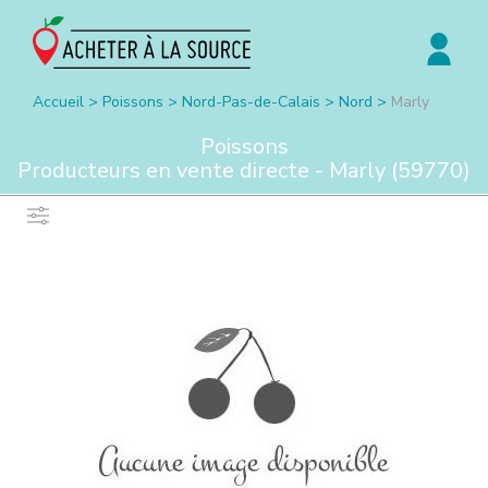
Accueil
>
Poissons
>
Nord-Pas-de-Calais
>
Nord
>
Marly
Poissons
Producteurs en vente directe -
Marly
(
59770
)