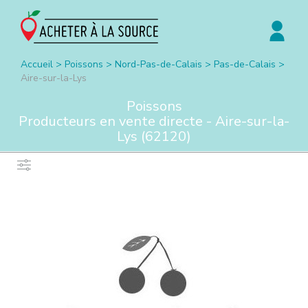
Accueil
>
Poissons
>
Nord-Pas-de-Calais
>
Pas-de-Calais
>
Aire-sur-la-Lys
Poissons
Producteurs en vente directe -
Aire-sur-la-
Lys
(
62120
)