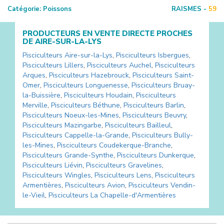
Catégorie:
Poissons
RAISMES -
59
PRODUCTEURS EN VENTE DIRECTE PROCHES
DE
AIRE-SUR-LA-LYS
Pisciculteurs
Aire-sur-la-Lys
,
Pisciculteurs
Isbergues
,
Pisciculteurs
Lillers
,
Pisciculteurs
Auchel
,
Pisciculteurs
Arques
,
Pisciculteurs
Hazebrouck
,
Pisciculteurs
Saint-
Omer
,
Pisciculteurs
Longuenesse
,
Pisciculteurs
Bruay-
la-Buissière
,
Pisciculteurs
Houdain
,
Pisciculteurs
Merville
,
Pisciculteurs
Béthune
,
Pisciculteurs
Barlin
,
Pisciculteurs
Noeux-les-Mines
,
Pisciculteurs
Beuvry
,
Pisciculteurs
Mazingarbe
,
Pisciculteurs
Bailleul
,
Pisciculteurs
Cappelle-la-Grande
,
Pisciculteurs
Bully-
les-Mines
,
Pisciculteurs
Coudekerque-Branche
,
Pisciculteurs
Grande-Synthe
,
Pisciculteurs
Dunkerque
,
Pisciculteurs
Liévin
,
Pisciculteurs
Gravelines
,
Pisciculteurs
Wingles
,
Pisciculteurs
Lens
,
Pisciculteurs
Armentières
,
Pisciculteurs
Avion
,
Pisciculteurs
Vendin-
le-Vieil
,
Pisciculteurs
La Chapelle-d'Armentières