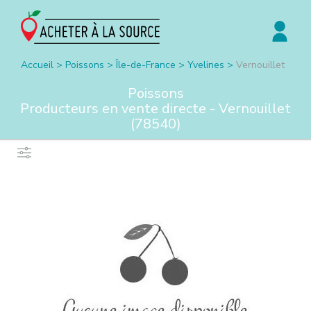
Accueil
>
Poissons
>
Île-de-France
>
Yvelines
>
Vernouillet
Poissons
Producteurs en vente directe -
Vernouillet
(
78540
)