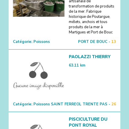
artisanale de
transformation de produits
de la mer. Fabrique
3
historique de Poutargue,
mélets, anchois et tous
produits de la mer à
Martigues et Port de Bouc
Catégorie:
Poissons
PORT DE BOUC -
13
PAOLAZZI THIERRY
63.11
km
Catégorie:
Poissons
SAINT FERREOL TRENTE PAS -
26
PISCICULTURE DU
PONT ROYAL