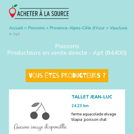
Accueil
>
Poissons
>
Provence-Alpes-Côte d'Azur
>
Vaucluse
>
Apt
Poissons
Producteurs en vente directe -
Apt
(
84400
)
Vous êtes producteurs ?
TALLET JEAN-LUC
24.23
km
ferme aquacolede elvage
tilapia ;poisson chat