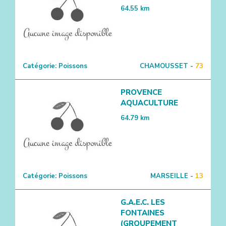
64.55
km
Catégorie:
Poissons
CHAMOUSSET -
73
PROVENCE
AQUACULTURE
64.79
km
Catégorie:
Poissons
MARSEILLE -
13
G.A.E.C. LES
FONTAINES
(GROUPEMENT