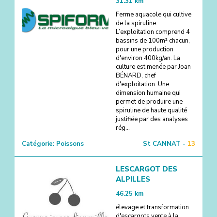
31.31
km
Ferme aquacole qui cultive
de la spiruline.
L’exploitation comprend 4
bassins de 100m² chacun,
pour une production
d'environ 400kg/an. La
culture est menée par Joan
BÉNARD, chef
d'exploitation. Une
dimension humaine qui
permet de produire une
spiruline de haute qualité
justifiée par des analyses
rég...
Catégorie:
Poissons
St CANNAT -
13
LESCARGOT DES
ALPILLES
46.25
km
élevage et transformation
d'escargots vente à la