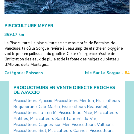
PISCICULTURE MEYER
369.17
km
La Pisciculture: La pisciculture se situe tout près de Fontaine-de-
Vaucluse, là où la Sorgue, rivière à l'eau limpide et riche en oxygène,
voit le jour en jaillissant du gouffre. Cette résurgence résulte de
l’infiltration des eaux de pluie et de la fonte des neiges du plateau
d’Albion, de la Montagn...
Catégorie:
Poissons
Isle Sur La Sorgue -
84
PRODUCTEURS EN VENTE DIRECTE PROCHES
DE
AJACCIO
Pisciculteurs
Ajaccio
,
Pisciculteurs
Menton
,
Pisciculteurs
Roquebrune-Cap-Martin
,
Pisciculteurs
Beausoleil
,
Pisciculteurs
La Trinité
,
Pisciculteurs
Nice
,
Pisciculteurs
Antibes
,
Pisciculteurs
Saint-Laurent-du-Var
,
Pisciculteurs
Cagnes-sur-Mer
,
Pisciculteurs
Vallauris
,
Pisciculteurs
Biot
,
Pisciculteurs
Cannes
,
Pisciculteurs