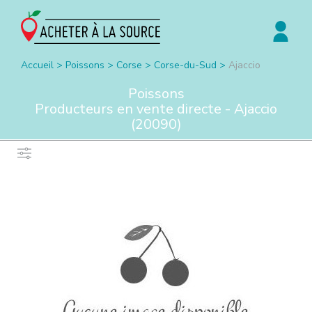
Accueil
>
Poissons
>
Corse
>
Corse-du-Sud
>
Ajaccio
Poissons
Producteurs en vente directe -
Ajaccio
(
20090
)