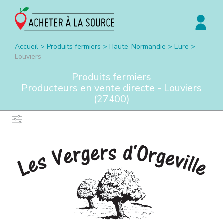
Accueil
>
Produits fermiers
>
Haute-Normandie
>
Eure
>
Louviers
Produits fermiers
Producteurs en vente directe -
Louviers
(
27400
)