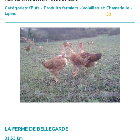
Catégories:
Œufs - Produits fermiers - Volailles et
Chamadelle -
lapins
33
LA FERME DE BELLEGARDE
31.53
km