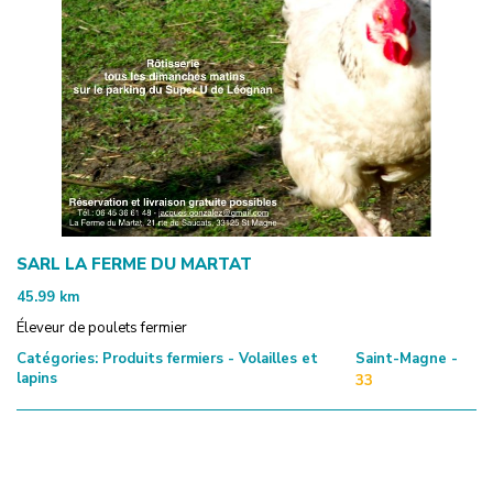
SARL LA FERME DU MARTAT
45.99
km
Éleveur de poulets fermier
Catégories:
Produits fermiers - Volailles et
Saint-Magne -
lapins
33