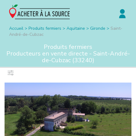
Accueil
>
Produits fermiers
>
Aquitaine
>
Gironde
>
Saint-
André-de-Cubzac
Produits fermiers
Producteurs en vente directe -
Saint-André-
de-Cubzac
(
33240
)