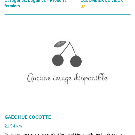
Catégories:
Légumes - Produits
COLOMBIER LE VIEUX -
fermiers
07
GAEC HUE COCOTTE
21.54
km
Nous sommes deux associés, Cyrille et Gwenaelle, installés sur la