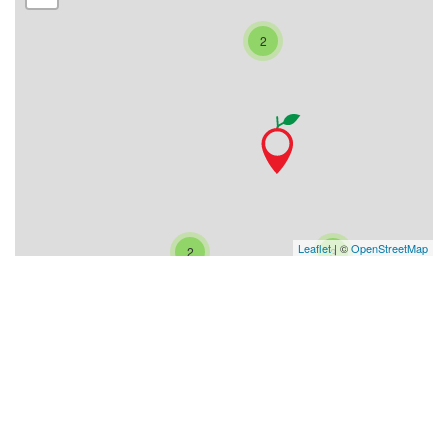
2
Leaflet
| ©
OpenStreetMap
2
3