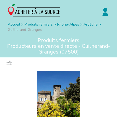
Accueil
>
Produits fermiers
>
Rhône-Alpes
>
Ardèche
>
Guilherand-Granges
Produits fermiers
Producteurs en vente directe -
Guilherand-
Granges
(
07500
)