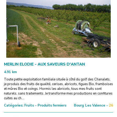
MERLIN ELODIE - AUX SAVEURS D'ANTAN
4.91
km
Toute petite exploitation familiale située à côté du golf des Chanalets,
je produis des fruits de qualité, cerises, abricots, figues Bio, framboises
et mûres Bio et coings. Hormis les abricots, tous mes fruits sont
naturels, sans traitements. Je transforme mes productions en confitures
cuites au ch...
Catégories:
Fruits - Produits fermiers
Bourg Les Valence -
26