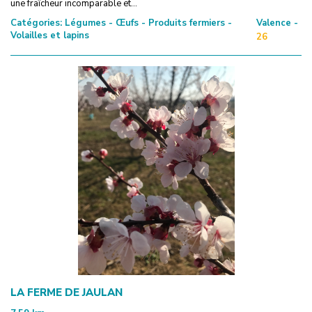
une fraîcheur incomparable et...
Catégories:
Légumes - Œufs - Produits fermiers -
Valence -
Volailles et lapins
26
LA FERME DE JAULAN