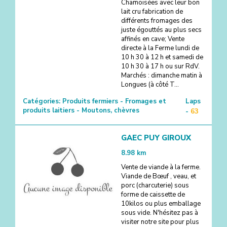
Chamoisées avec leur bon
lait cru fabrication de
différents fromages des
juste égouttés au plus secs
affinés en cave; Vente
directe à la Ferme lundi de
10 h 30 à 12 h et samedi de
10 h 30 à 17 h ou sur RdV.
Marchés : dimanche matin à
Longues (à côté T...
Catégories:
Produits fermiers - Fromages et
Laps
produits laitiers - Moutons, chèvres
-
63
GAEC PUY GIROUX
8.98
km
Vente de viande à la ferme.
Viande de Bœuf , veau, et
porc (charcuterie) sous
forme de caissette de
10kilos ou plus emballage
sous vide. N'hésitez pas à
visiter notre site pour plus