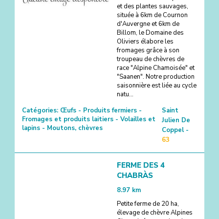
et des plantes sauvages,
située à 6km de Cournon
d'Auvergne et 6km de
Billom, le Domaine des
Oliviers élabore les
fromages grâce à son
troupeau de chèvres de
race "Alpine Chamoisée" et
"Saanen". Notre production
saisonnière est liée au cycle
natu...
Catégories:
Œufs - Produits fermiers -
Saint
Fromages et produits laitiers - Volailles et
Julien De
lapins - Moutons, chèvres
Coppel -
63
FERME DES 4
CHABRÀS
8.97
km
Petite ferme de 20 ha,
élevage de chèvre Alpines