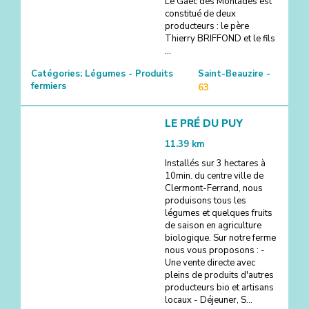
Le Gaec des Montades est
constitué de deux
producteurs : le père
Thierry BRIFFOND et le fils
...
Catégories:
Légumes - Produits
Saint-Beauzire -
fermiers
63
LE PRÉ DU PUY
11.39
km
Installés sur 3 hectares à
10min. du centre ville de
Clermont-Ferrand, nous
produisons tous les
légumes et quelques fruits
de saison en agriculture
biologique. Sur notre ferme
nous vous proposons : -
Une vente directe avec
pleins de produits d'autres
producteurs bio et artisans
locaux - Déjeuner, S...