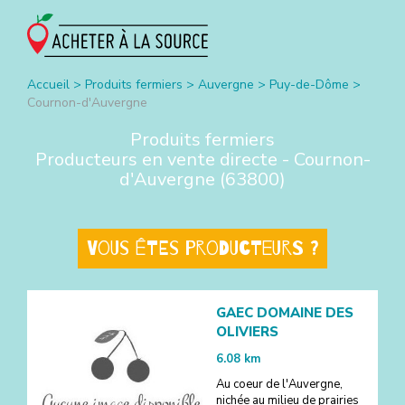
Accueil
>
Produits fermiers
>
Auvergne
>
Puy-de-Dôme
>
Cournon-d'Auvergne
Produits fermiers
Producteurs en vente directe -
Cournon-
d'Auvergne
(
63800
)
Vous êtes producteurs ?
GAEC DOMAINE DES
OLIVIERS
6.08
km
Au coeur de l'Auvergne,
nichée au milieu de prairies