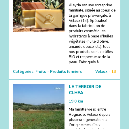
Aleyria est une entreprise
familiale, située au coeur de
la garrigue provençale, à
Velaux (13). Spécialisé
dans la fabrication de
produits cosmétiques
hydratants à base d'huiles
végétales (huile d'olive,
amande douce, etc), tous
nos produits sont certifiés
BIO et respectueux de la
peau. Fabriqués à ...
Catégories:
Fruits - Produits fermiers
Velaux -
13
LE TERROIR DE
CLHEA
19.8
km
Ma famille vie ici entre
Rognac et Velaux depuis
plusieurs génération, a
l'origine mes aïeux