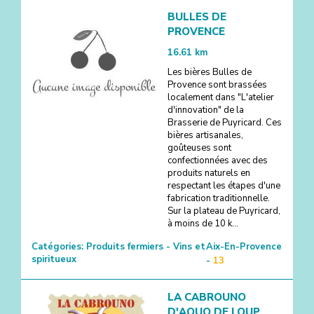
BULLES DE
PROVENCE
16.61
km
Les bières Bulles de
Provence sont brassées
localement dans "L'atelier
d'innovation" de la
Brasserie de Puyricard. Ces
bières artisanales,
goûteuses sont
confectionnées avec des
produits naturels en
respectant les étapes d'une
fabrication traditionnelle.
Sur la plateau de Puyricard,
à moins de 10 k...
Catégories:
Produits fermiers - Vins et
Aix-En-Provence
spiritueux
-
13
LA CABROUNO
D'AQUO DE LOUP