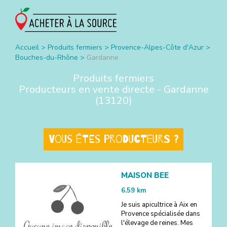
Accueil
>
Produits fermiers
>
Provence-Alpes-Côte d'Azur
>
Bouches-du-Rhône
>
Gardanne
Produits fermiers
Producteurs en vente directe -
Gardanne
(
13120
)
Vous êtes producteurs ?
MAISON BEE
6.59
km
Je suis apicultrice à Aix en
Provence spécialisée dans
l'élevage de reines. Mes