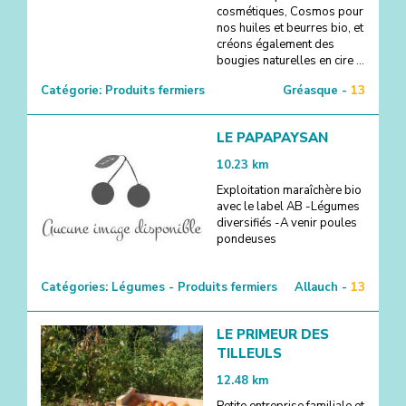
cosmétiques, Cosmos pour
nos huiles et beurres bio, et
créons également des
bougies naturelles en cire ...
Catégorie:
Produits fermiers
Gréasque -
13
LE PAPAPAYSAN
10.23
km
Exploitation maraîchère bio
avec le label AB -Légumes
diversifiés -A venir poules
pondeuses
Catégories:
Légumes - Produits fermiers
Allauch -
13
LE PRIMEUR DES
TILLEULS
12.48
km
Petite entreprise familiale et