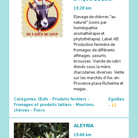
19.28
km
Elevage de chèvres "au
naturel" (soins par
homéopathie
aromathérapie et
phytothérapie). Label AB.
Production fermière de
fromages de différents
affinages, yaourts,
brousses. Viande de cabri
élevés sous la mère,
charcuteries diverses. Vente
sur les marchés d'Aix-en-
Provence place Richelme et
magas...
Catégories:
Œufs - Produits fermiers -
Eguilles
Fromages et produits laitiers - Moutons,
-
13
chèvres - Porcs
ALEYRIA
19.68
km