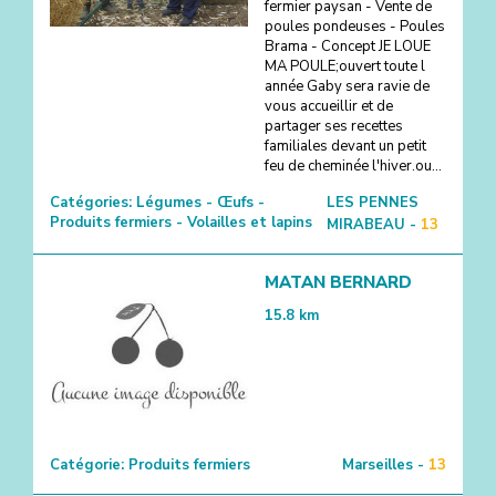
fermier paysan - Vente de
poules pondeuses - Poules
Brama - Concept JE LOUE
MA POULE;ouvert toute l
année Gaby sera ravie de
vous accueillir et de
partager ses recettes
familiales devant un petit
feu de cheminée l'hiver.ou...
Catégories:
Légumes - Œufs -
LES PENNES
Produits fermiers - Volailles et lapins
MIRABEAU -
13
MATAN BERNARD
15.8
km
Catégorie:
Produits fermiers
Marseilles -
13