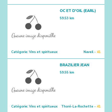
OC ET D'OIL (EARL)
59.53
km
Catégorie:
Vins et spiritueux
Naveil -
41
BRAZILIER JEAN
59.55
km
Catégorie:
Vins et spiritueux
Thoré-La-Rochette -
41