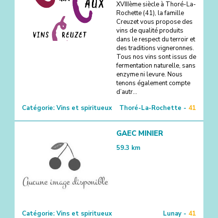
XVIIIème siècle à Thoré-La-
Rochette (41), la famille
Creuzet vous propose des
vins de qualité produits
dans le respect du terroir et
des traditions vigneronnes.
Tous nos vins sont issus de
fermentation naturelle, sans
enzyme ni levure. Nous
tenons également compte
d’autr...
Catégorie:
Vins et spiritueux
Thoré-La-Rochette -
41
GAEC MINIER
59.3
km
Catégorie:
Vins et spiritueux
Lunay -
41