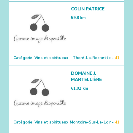
COLIN PATRICE
59.8
km
Catégorie:
Vins et spiritueux
Thoré-La-Rochette -
41
DOMAINE J.
MARTELLIÈRE
61.02
km
Catégorie:
Vins et spiritueux
Montoire-Sur-Le-Loir -
41