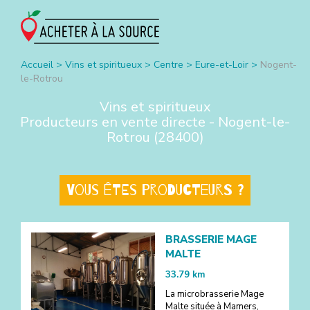
Accueil
>
Vins et spiritueux
>
Centre
>
Eure-et-Loir
>
Nogent-
le-Rotrou
Vins et spiritueux
Producteurs en vente directe -
Nogent-le-
Rotrou
(
28400
)
Vous êtes producteurs ?
BRASSERIE MAGE
MALTE
33.79
km
La microbrasserie Mage
Malte située à Mamers,