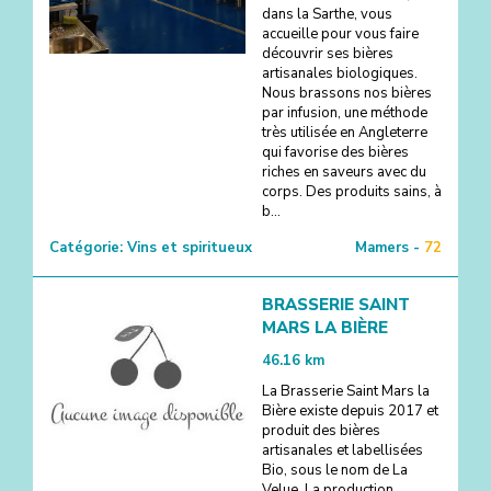
dans la Sarthe, vous
accueille pour vous faire
découvrir ses bières
artisanales biologiques.
Nous brassons nos bières
par infusion, une méthode
très utilisée en Angleterre
qui favorise des bières
riches en saveurs avec du
corps. Des produits sains, à
b...
Catégorie:
Vins et spiritueux
Mamers -
72
BRASSERIE SAINT
MARS LA BIÈRE
46.16
km
La Brasserie Saint Mars la
Bière existe depuis 2017 et
produit des bières
artisanales et labellisées
Bio, sous le nom de La
Velue. La production