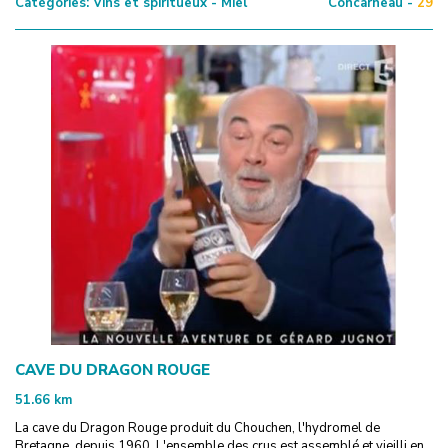
Catégories:
Vins et spiritueux - Miel
Concarneau -
29
CAVE DU DRAGON ROUGE
51.66
km
La cave du Dragon Rouge produit du Chouchen, l'hydromel de
Bretagne, depuis 1960. L'ensemble des crus est assemblé et vieilli en