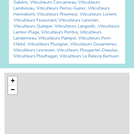
Gabéric
,
Viticulteurs
Concarneau
,
Viticulteurs
Landivisiau
,
Viticulteurs
Perros-Guirec
,
Viticulteurs
Hennebont
,
Viticulteurs
Ploemeur
,
Viticulteurs
Lorient
,
Viticulteurs
Fouesnant
,
Viticulteurs
Lanester
,
Viticulteurs
Quimper
,
Viticulteurs
Languidic
,
Viticulteurs
Larmor-Plage
,
Viticulteurs
Pontivy
,
Viticulteurs
Landerneau
,
Viticulteurs
Paimpol
,
Viticulteurs
Pont-
l'Abbé
,
Viticulteurs
Pluvigner
,
Viticulteurs
Douarnenez
,
Viticulteurs
Lesneven
,
Viticulteurs
Plougastel-Daoulas
,
Viticulteurs
Ploufragan
,
Viticulteurs
Le Relecq-Kerhuon
+
−