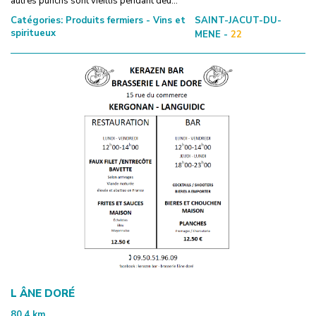
autres punchs sont vieillis pendant deu...
Catégories:
Produits fermiers - Vins et
SAINT-JACUT-DU-
spiritueux
MENE -
22
L ÂNE DORÉ
80.4
km