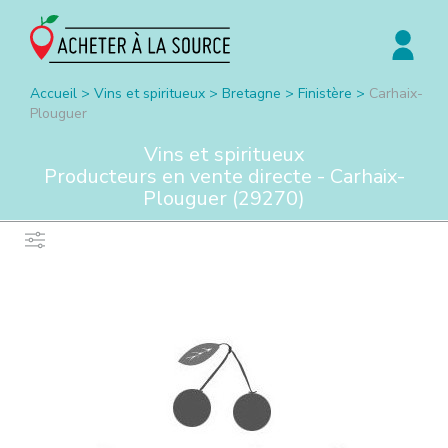
Accueil
>
Vins et spiritueux
>
Bretagne
>
Finistère
>
Carhaix-
Plouguer
Vins et spiritueux
Producteurs en vente directe -
Carhaix-
Plouguer
(
29270
)