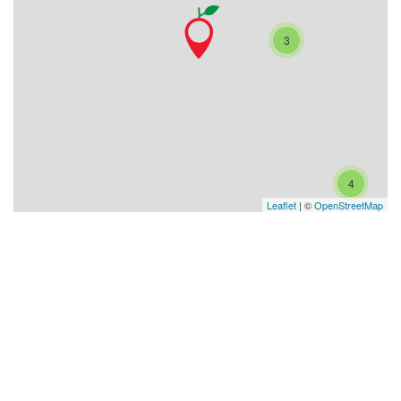
3
4
Leaflet
| ©
OpenStreetMap