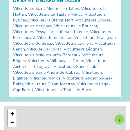
DE
SAINT-MÉDARD-EN-JALLES
Viticulteurs
Saint-Médard-en-Jalles
,
Viticulteurs
Le
Haillan
,
Viticulteurs
Le Taillan-Médoc
,
Viticulteurs
Eysines
,
Viticulteurs
Blanquefort
,
Viticulteurs
Bruges
,
Viticulteurs
Mérignac
,
Viticulteurs
Le Bouscat
,
Viticulteurs
Pessac
,
Viticulteurs
Talence
,
Viticulteurs
Parempuyre
,
Viticulteurs
Cestas
,
Viticulteurs
Gradignan
,
Viticulteurs
Bordeaux
,
Viticulteurs
Lormont
,
Viticulteurs
Cenon
,
Viticulteurs
Floirac
,
Viticulteurs
Léognan
,
Viticulteurs
Artigues-près-Bordeaux
,
Viticulteurs
Bègles
,
Viticulteurs
Villenave-d'Ornon
,
Viticulteurs
Ambarès-et-Lagrave
,
Viticulteurs
Saint-Loubès
,
Viticulteurs
Saint-André-de-Cubzac
,
Viticulteurs
Biganos
,
Viticulteurs
Mios
,
Viticulteurs
Andernos-les-
Bains
,
Viticulteurs
Gujan-Mestras
,
Viticulteurs
Lège-
Cap-Ferret
,
Viticulteurs
La Teste-de-Buch
9
+
3
−