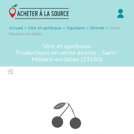
Accueil
>
Vins et spiritueux
>
Aquitaine
>
Gironde
>
Saint-
Médard-en-Jalles
Vins et spiritueux
Producteurs en vente directe -
Saint-
Médard-en-Jalles
(
33160
)