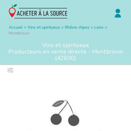
Accueil
>
Vins et spiritueux
>
Rhône-Alpes
>
Loire
>
Montbrison
Vins et spiritueux
Producteurs en vente directe -
Montbrison
(
42600
)