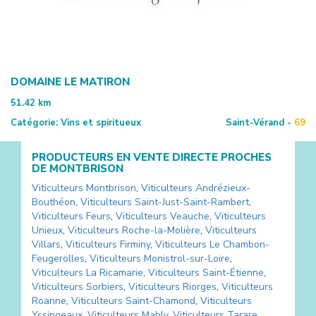
DOMAINE LE MATIRON
51.42
km
Catégorie:
Vins et spiritueux
Saint-Vérand -
69
PRODUCTEURS EN VENTE DIRECTE PROCHES
DE
MONTBRISON
Viticulteurs
Montbrison
,
Viticulteurs
Andrézieux-
Bouthéon
,
Viticulteurs
Saint-Just-Saint-Rambert
,
Viticulteurs
Feurs
,
Viticulteurs
Veauche
,
Viticulteurs
Unieux
,
Viticulteurs
Roche-la-Molière
,
Viticulteurs
Villars
,
Viticulteurs
Firminy
,
Viticulteurs
Le Chambon-
Feugerolles
,
Viticulteurs
Monistrol-sur-Loire
,
Viticulteurs
La Ricamarie
,
Viticulteurs
Saint-Étienne
,
Viticulteurs
Sorbiers
,
Viticulteurs
Riorges
,
Viticulteurs
Roanne
,
Viticulteurs
Saint-Chamond
,
Viticulteurs
Yssingeaux
,
Viticulteurs
Mably
,
Viticulteurs
Tarare
,