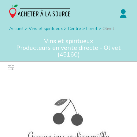
Accueil
>
Vins et spiritueux
>
Centre
>
Loiret
>
Olivet
Vins et spiritueux
Producteurs en vente directe -
Olivet
(
45160
)