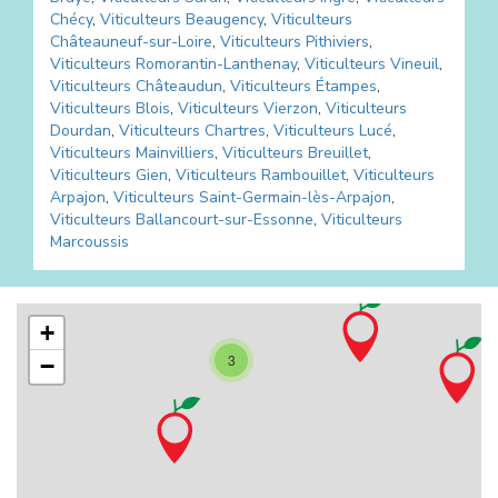
Chécy
,
Viticulteurs
Beaugency
,
Viticulteurs
Châteauneuf-sur-Loire
,
Viticulteurs
Pithiviers
,
Viticulteurs
Romorantin-Lanthenay
,
Viticulteurs
Vineuil
,
Viticulteurs
Châteaudun
,
Viticulteurs
Étampes
,
Viticulteurs
Blois
,
Viticulteurs
Vierzon
,
Viticulteurs
Dourdan
,
Viticulteurs
Chartres
,
Viticulteurs
Lucé
,
Viticulteurs
Mainvilliers
,
Viticulteurs
Breuillet
,
Viticulteurs
Gien
,
Viticulteurs
Rambouillet
,
Viticulteurs
Arpajon
,
Viticulteurs
Saint-Germain-lès-Arpajon
,
Viticulteurs
Ballancourt-sur-Essonne
,
Viticulteurs
Marcoussis
+
3
−