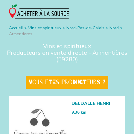
Accueil
>
Vins et spiritueux
>
Nord-Pas-de-Calais
>
Nord
>
Armentières
Vins et spiritueux
Producteurs en vente directe -
Armentières
(
59280
)
Vous êtes producteurs ?
DELDALLE HENRI
9.36
km