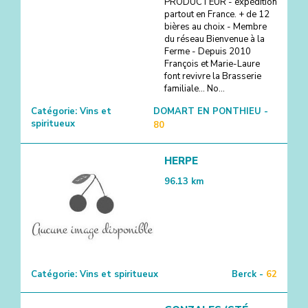
PRODUCTEUR - expédition
partout en France. + de 12
bières au choix - Membre
du réseau Bienvenue à la
Ferme - Depuis 2010
François et Marie-Laure
font revivre la Brasserie
familiale... No...
Catégorie:
Vins et
DOMART EN PONTHIEU -
spiritueux
80
HERPE
96.13
km
Catégorie:
Vins et spiritueux
Berck -
62