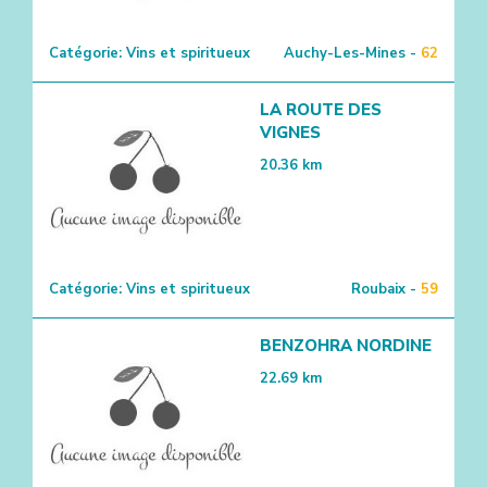
Catégorie:
Vins et spiritueux
Auchy-Les-Mines -
62
LA ROUTE DES
VIGNES
20.36
km
Catégorie:
Vins et spiritueux
Roubaix -
59
BENZOHRA NORDINE
22.69
km