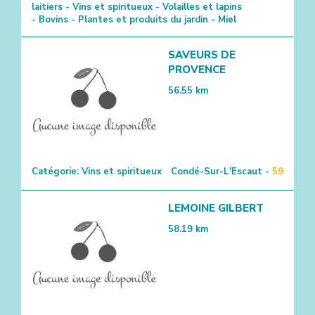
laitiers - Vins et spiritueux - Volailles et lapins
- Bovins - Plantes et produits du jardin - Miel
SAVEURS DE
PROVENCE
56.55
km
Catégorie:
Vins et spiritueux
Condé-Sur-L'Escaut -
59
LEMOINE GILBERT
58.19
km