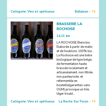
Catégorie:
Vins et spiritueux
Ballaison -
74
BRASSERIE LA
ROCHOISE
14.21
km
LA ROCHOISE Biere bio.
Elaborée à partir de malts
et de houblons 100% bio ,
La Rochoise est une bière
biologique de type belge,
de fermentation haute,
brassée localement et
artisanalement. non filtrée,
non pasteurisée, et
refermentée en
bouteille(garanties sans
OGM) provoque un très
léger troubl...
Catégorie:
Vins et spiritueux
La Roche Sur Foron -
74