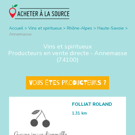
Accueil
>
Vins et spiritueux
>
Rhône-Alpes
>
Haute-Savoie
>
Annemasse
Vins et spiritueux
Producteurs en vente directe -
Annemasse
(
74100
)
Vous êtes producteurs ?
FOLLIAT ROLAND
1.31
km