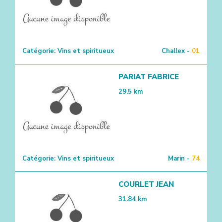
Catégorie:
Vins et spiritueux
Challex -
01
PARIAT FABRICE
5
29.5
km
Catégorie:
Vins et spiritueux
Marin -
74
COURLET JEAN
31.84
km