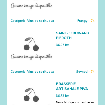
Catégorie:
Vins et spiritueux
Frangy -
74
SAINT-FERDINAND
PIEROTH
36.07
km
Catégorie:
Vins et spiritueux
Seynod -
74
BRASSERIE
ARTISANALE PIVA
36.72
km
Nous fabriquons des bières