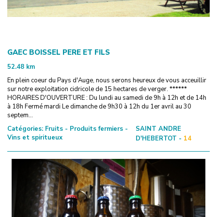
GAEC BOISSEL PERE ET FILS
52.48
km
En plein coeur du Pays d'Auge, nous serons heureux de vous acceuillir
sur notre exploitation cidricole de 15 hectares de verger. ******
HORAIRES D'OUVERTURE : Du lundi au samedi de 9h à 12h et de 14h
à 18h Fermé mardi Le dimanche de 9h30 à 12h du 1er avril au 30
septem...
Catégories:
Fruits - Produits fermiers -
SAINT ANDRE
Vins et spiritueux
D'HEBERTOT -
14