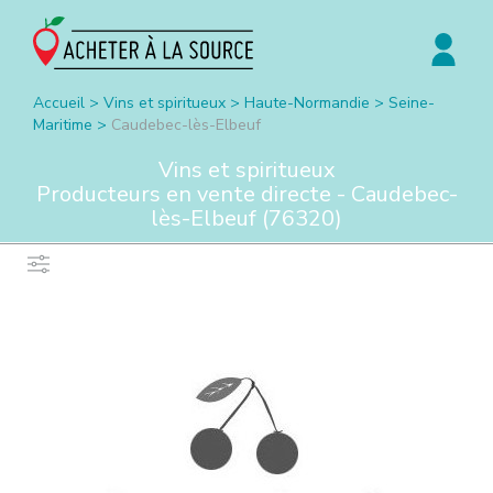
Accueil
>
Vins et spiritueux
>
Haute-Normandie
>
Seine-
Maritime
>
Caudebec-lès-Elbeuf
Vins et spiritueux
Producteurs en vente directe -
Caudebec-
lès-Elbeuf
(
76320
)